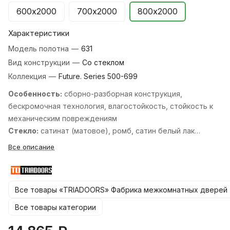
600х2000
700х2000
800х2000
Характеристики
Модель полотна
—
631
Вид конструкции
—
Со стеклом
Коллекция
—
Future. Series 500-699
Особенность:
cборно-разборная конструкция,
бескромочная технология, влагостойкость, стойкость к
механическим повреждениям
Стекло:
сатинат (матовое), ромб, cатин белый лак
перламутр, cатин белый лак прозрачный, cатин бронза
Все описание
бронзовый пигмент, cатин бронза лак прозрачный, cатин
графит лак прозрачный, cтекло кристалл зеркальная
сетка, черный лакобель.
Все товары «TRIADOORS» Фабрика межкомнатных дверей
Стандартные размеры:
600, 700, 800, 900х2000 мм. и
550, 600х1900 мм.
Все товары категории