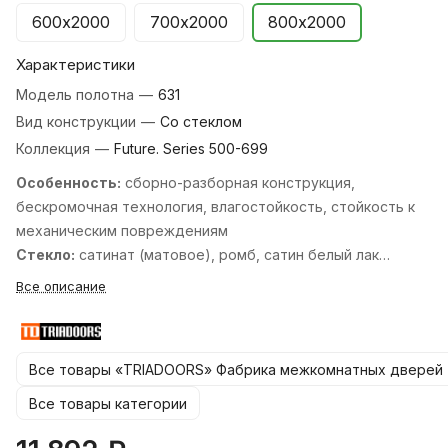
600х2000
700х2000
800х2000
Характеристики
Модель полотна
—
631
Вид конструкции
—
Со стеклом
Коллекция
—
Future. Series 500-699
Особенность:
cборно-разборная конструкция,
бескромочная технология, влагостойкость, стойкость к
механическим повреждениям
Стекло:
сатинат (матовое), ромб, cатин белый лак
перламутр, cатин белый лак прозрачный, cатин бронза
Все описание
бронзовый пигмент, cатин бронза лак прозрачный, cатин
графит лак прозрачный, cтекло кристалл зеркальная
сетка, черный лакобель.
Все товары «TRIADOORS» Фабрика межкомнатных дверей
Стандартные размеры:
600, 700, 800, 900х2000 мм. и
550, 600х1900 мм.
Все товары категории