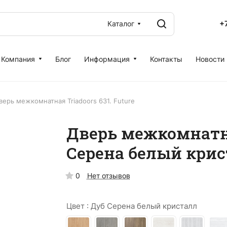
+
Каталог
Компания
Блог
Информация
Контакты
Новости
верь межкомнатная Triadoors 631. Future
Дверь межкомнатна
Серена белый крист
0
Нет отзывов
Цвет :
Дуб Серена белый кристалл