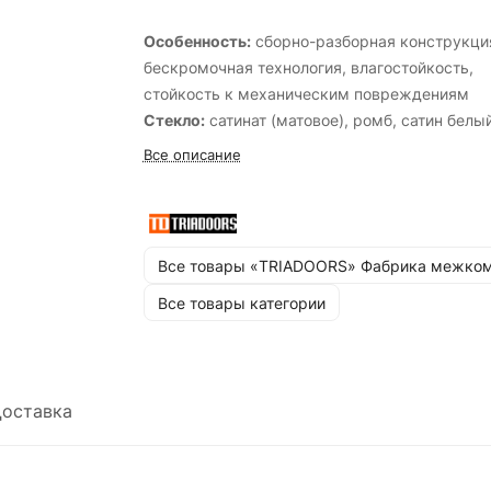
Особенность:
cборно-разборная конструкци
бескромочная технология, влагостойкость,
стойкость к механическим повреждениям
Стекло:
сатинат (матовое), ромб, cатин белы
перламутр, cатин белый лак прозрачный, cат
Все описание
бронза бронзовый пигмент, cатин бронза лак
прозрачный, cатин графит лак прозрачный,
cтекло кристалл зеркальная сетка, черный
лакобель.
Все товары «TRIADOORS» Фабрика межком
Стандартные размеры:
600, 700, 800, 900х
Все товары категории
мм. и 550, 600х1900 мм.
оставка