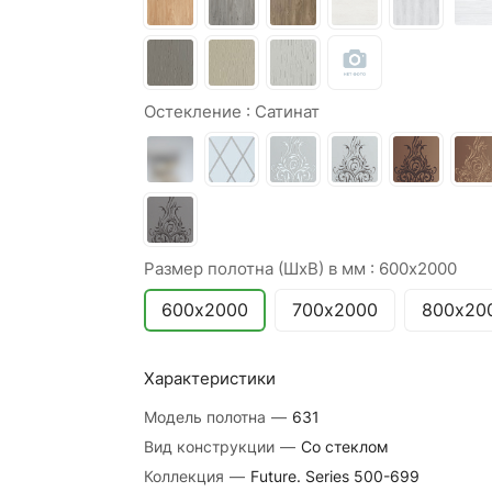
Остекление :
Сатинат
Размер полотна (ШхВ) в мм :
600х2000
600х2000
700х2000
800х20
Характеристики
Модель полотна
—
631
Вид конструкции
—
Со стеклом
Коллекция
—
Future. Series 500-699