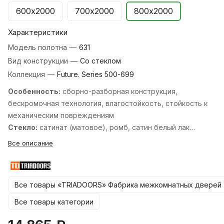
600х2000
700х2000
800х2000
Характеристики
Модель полотна
—
631
Вид конструкции
—
Со стеклом
Коллекция
—
Future. Series 500-699
Особенность:
cборно-разборная конструкция,
бескромочная технология, влагостойкость, стойкость к
механическим повреждениям
Стекло:
сатинат (матовое), ромб, cатин белый лак
перламутр, cатин белый лак прозрачный, cатин бронза
Все описание
бронзовый пигмент, cатин бронза лак прозрачный, cатин
графит лак прозрачный, cтекло кристалл зеркальная
сетка, черный лакобель.
Все товары «TRIADOORS» Фабрика межкомнатных дверей
Стандартные размеры:
600, 700, 800, 900х2000 мм. и
550, 600х1900 мм.
Все товары категории