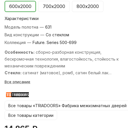
600х2000
700х2000
800х2000
Характеристики
Модель полотна
—
631
Вид конструкции
—
Со стеклом
Коллекция
—
Future. Series 500-699
Особенность:
cборно-разборная конструкция,
бескромочная технология, влагостойкость, стойкость к
механическим повреждениям
Стекло:
сатинат (матовое), ромб, cатин белый лак
перламутр, cатин белый лак прозрачный, cатин бронза
Все описание
бронзовый пигмент, cатин бронза лак прозрачный, cатин
графит лак прозрачный, cтекло кристалл зеркальная
сетка, черный лакобель.
Все товары «TRIADOORS» Фабрика межкомнатных дверей
Стандартные размеры:
600, 700, 800, 900х2000 мм. и
550, 600х1900 мм.
Все товары категории