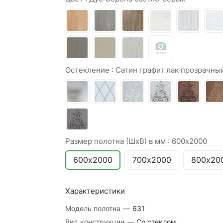
Остекление :
Сатин графит лак прозрачны
Размер полотна (ШхВ) в мм :
600х2000
600х2000
700х2000
800х20
Характеристики
Модель полотна
—
631
Вид конструкции
—
Со стеклом