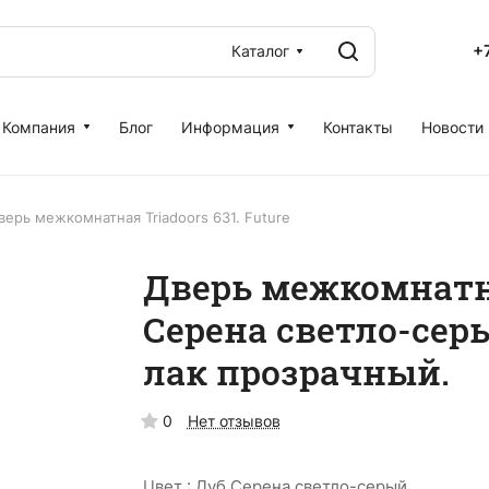
+
Каталог
Компания
Блог
Информация
Контакты
Новости
верь межкомнатная Triadoors 631. Future
Дверь межкомнатна
Серена светло-сер
лак прозрачный.
0
Нет отзывов
Цвет :
Дуб Серена светло-серый