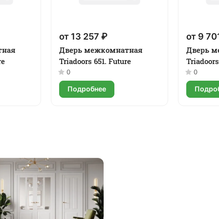
от 13 257 ₽
от 9 70
тная
Дверь межкомнатная
Дверь м
re
Triadoors 651. Future
Triadoors
0
0
Подробнее
Подро