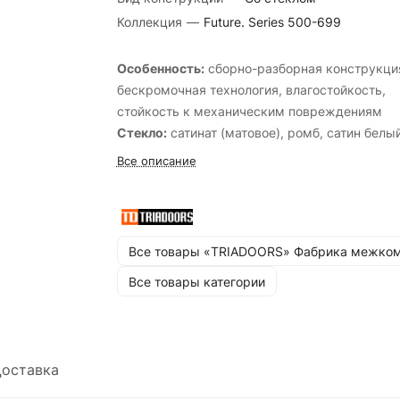
Коллекция
—
Future. Series 500-699
Особенность:
cборно-разборная конструкци
бескромочная технология, влагостойкость,
стойкость к механическим повреждениям
Стекло:
сатинат (матовое), ромб, cатин белы
перламутр, cатин белый лак прозрачный, cат
Все описание
бронза бронзовый пигмент, cатин бронза лак
прозрачный, cатин графит лак прозрачный,
cтекло кристалл зеркальная сетка, черный
лакобель.
Все товары «TRIADOORS» Фабрика межком
Стандартные размеры:
600, 700, 800, 900х
Все товары категории
мм. и 550, 600х1900 мм.
оставка