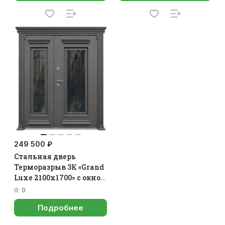
249 500 ₽
Стальная дверь
Терморазрыв 3К «Grand
Luxe 2100х1700» с окном
и ковкой
0
Подробнее