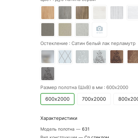
Остекление :
Сатин белый лак перламутр
Размер полотна (ШхВ) в мм :
600х2000
600х2000
700х2000
800х20
Характеристики
Модель полотна
—
631
Вид конструкции
—
Со стеклом