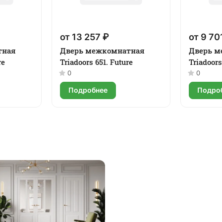
от 13 257 ₽
от 9 70
тная
Дверь межкомнатная
Дверь м
re
Triadoors 651. Future
Triadoors
0
0
Подробнее
Подро