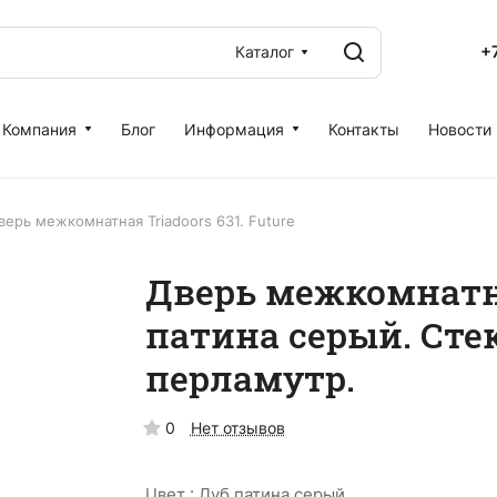
+
Каталог
Компания
Блог
Информация
Контакты
Новости
верь межкомнатная Triadoors 631. Future
Дверь межкомнатна
патина серый. Сте
перламутр.
0
Нет отзывов
Цвет :
Дуб патина серый