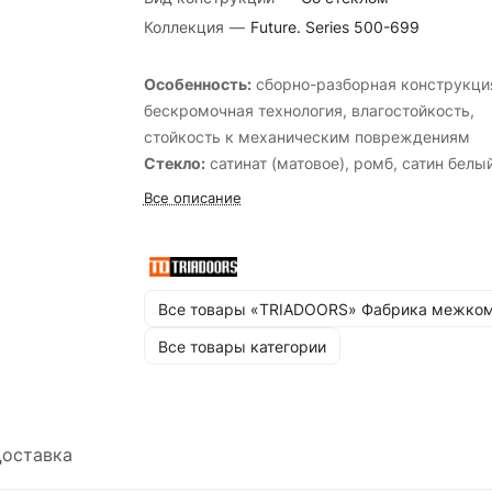
Коллекция
—
Future. Series 500-699
Особенность:
cборно-разборная конструкци
бескромочная технология, влагостойкость,
стойкость к механическим повреждениям
Стекло:
сатинат (матовое), ромб, cатин белы
перламутр, cатин белый лак прозрачный, cат
Все описание
бронза бронзовый пигмент, cатин бронза лак
прозрачный, cатин графит лак прозрачный,
cтекло кристалл зеркальная сетка, черный
лакобель.
Все товары «TRIADOORS» Фабрика межком
Стандартные размеры:
600, 700, 800, 900х
Все товары категории
мм. и 550, 600х1900 мм.
оставка