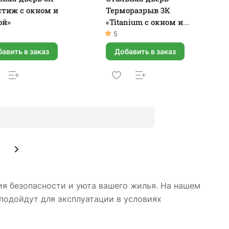
стиж с окном и
Терморазрыв 3К
ой»
«Titanium с окном и
английской решеткой»
5
авить в заказ
Добавить в заказ
ия безопасности и уюта вашего жилья. На нашем
подойдут для эксплуатации в условиях