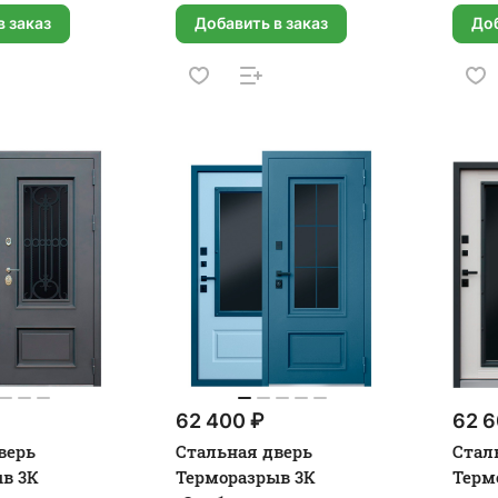
в заказ
Добавить в заказ
Доб
62 400 ₽
62 6
верь
Стальная дверь
Стал
в 3К
Терморазрыв 3К
Терм