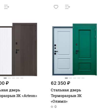
00 ₽
62 350 ₽
ьная дверь
Стальная дверь
оразрыв 3К «Arteon»
Терморазрыв 3К
«Олимп»
0