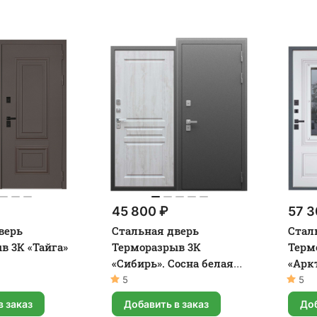
45 800 ₽
57 3
верь
Стальная дверь
Стал
в 3К «Тайга»
Терморазрыв 3К
Терм
«Сибирь». Сосна белая
«Арк
50977-94
англ
5
5
в заказ
Добавить в заказ
Доб