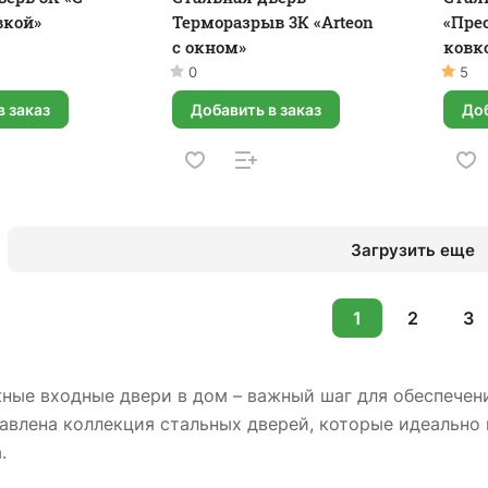
вкой»
Терморазрыв 3К «Arteon
«Пре
с окном»
ковк
0
5
в заказ
Добавить в заказ
Доб
Загрузить еще
1
2
3
ные входные двери в дом – важный шаг для обеспечен
авлена коллекция стальных дверей, которые идеально 
а.