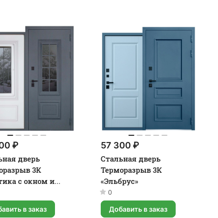
00 ₽
57 300 ₽
ьная дверь
Стальная дверь
оразрыв 3К
Терморазрыв 3К
тика с окном и
«Эльбрус»
ийской решеткой»
0
авить в заказ
Добавить в заказ