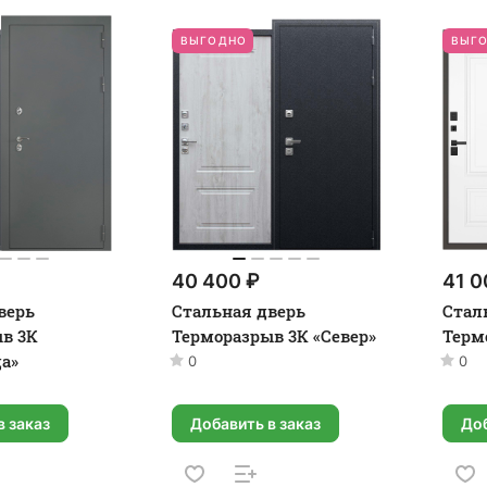
ВЫГОДНО
ВЫГ
40 400 ₽
41 0
верь
Стальная дверь
Стал
в 3К
Терморазрыв 3К «Север»
Терм
а»
0
0
в заказ
Добавить в заказ
Доб