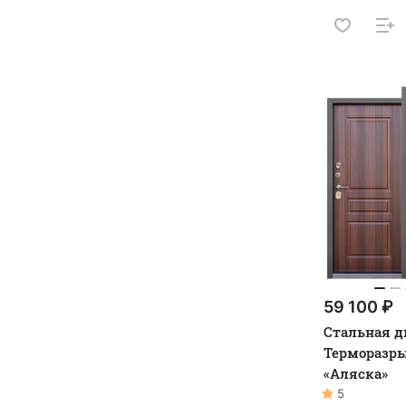
59 100 ₽
Стальная д
Терморазры
«Аляска»
5