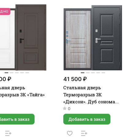
ОДНО
00 ₽
41 500 ₽
ьная дверь
Стальная дверь
оразрыв 3К «Тайга»
Терморазрыв 3К
«Диксон». Дуб сонома
светлый
0
авить в заказ
Добавить в заказ