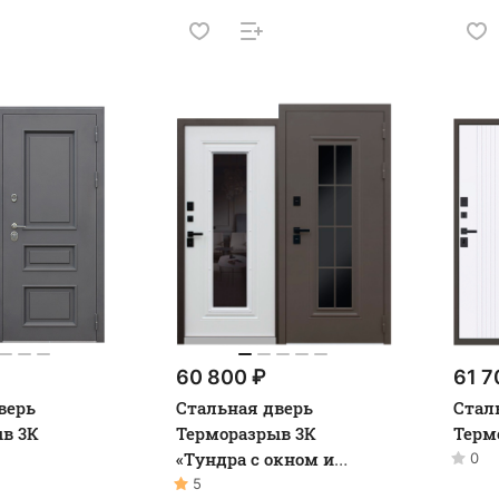
60 800 ₽
61 7
верь
Стальная дверь
Стал
в 3К
Терморазрыв 3К
Терм
«Тундра с окном и
0
английской решеткой»
5