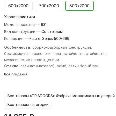
600х2000
700х2000
800х2000
Характеристики
Модель полотна
—
631
Вид конструкции
—
Со стеклом
Коллекция
—
Future. Series 500-699
Особенность:
cборно-разборная конструкция,
бескромочная технология, влагостойкость, стойкость к
механическим повреждениям
Стекло:
сатинат (матовое), ромб, cатин белый лак
перламутр, cатин белый лак прозрачный, cатин бронза
Все описание
бронзовый пигмент, cатин бронза лак прозрачный, cатин
графит лак прозрачный, cтекло кристалл зеркальная
сетка, черный лакобель.
Все товары «TRIADOORS» Фабрика межкомнатных дверей
Стандартные размеры:
600, 700, 800, 900х2000 мм. и
550, 600х1900 мм.
Все товары категории