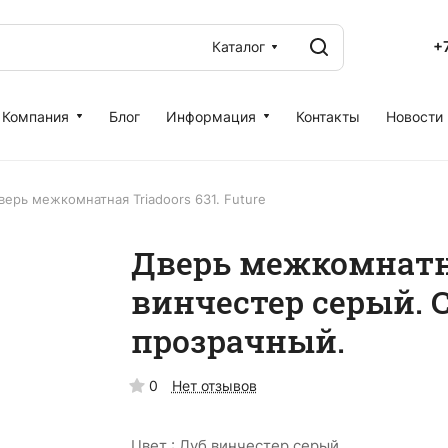
+
Каталог
Компания
Блог
Информация
Контакты
Новости
верь межкомнатная Triadoors 631. Future
Дверь межкомнатна
винчестер серый. 
прозрачный.
0
Нет отзывов
Цвет :
Дуб винчестер серый