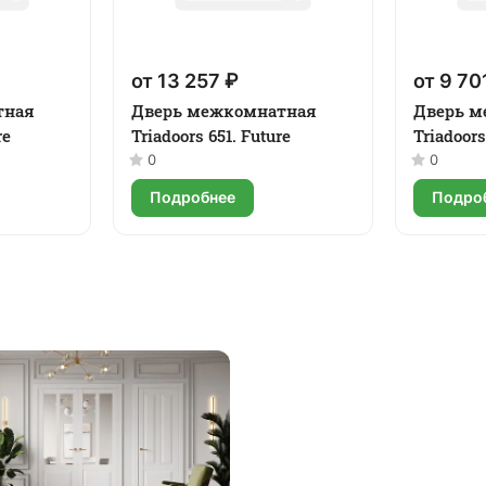
от 13 257 ₽
от 9 70
тная
Дверь межкомнатная
Дверь м
re
Triadoors 651. Future
Triadoors
0
0
Подробнее
Подро