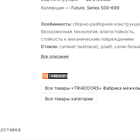
Коллекция
—
Future. Series 500-699
Особенность:
cборно-разборная конструкци
бескромочная технология, влагостойкость,
стойкость к механическим повреждениям
Стекло:
сатинат (матовое), ромб, cатин белы
перламутр, cатин белый лак прозрачный, cат
Все описание
бронза бронзовый пигмент, cатин бронза лак
прозрачный, cатин графит лак прозрачный,
cтекло кристалл зеркальная сетка, черный
лакобель.
Все товары «TRIADOORS» Фабрика межком
Стандартные размеры:
600, 700, 800, 900х
Все товары категории
мм. и 550, 600х1900 мм.
оставка