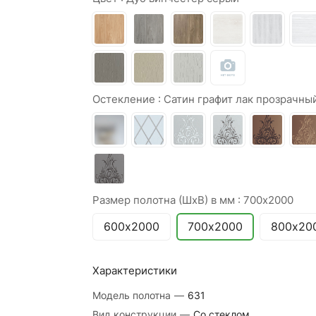
Остекление :
Сатин графит лак прозрачны
Размер полотна (ШхВ) в мм :
700х2000
600х2000
700х2000
800х20
Характеристики
Модель полотна
—
631
Вид конструкции
—
Со стеклом