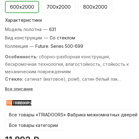
600х2000
700х2000
800х2000
Характеристики
Модель полотна
—
631
Вид конструкции
—
Со стеклом
Коллекция
—
Future. Series 500-699
Особенность:
cборно-разборная конструкция,
бескромочная технология, влагостойкость, стойкость к
механическим повреждениям
Стекло:
сатинат (матовое), ромб, cатин белый лак
перламутр, cатин белый лак прозрачный, cатин бронза
Все описание
бронзовый пигмент, cатин бронза лак прозрачный, cатин
графит лак прозрачный, cтекло кристалл зеркальная
сетка, черный лакобель.
Все товары «TRIADOORS» Фабрика межкомнатных дверей
Стандартные размеры:
600, 700, 800, 900х2000 мм. и
550, 600х1900 мм.
Все товары категории