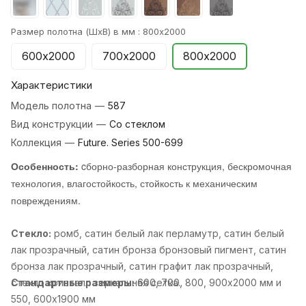
Размер полотна (ШхВ) в мм :
800х2000
600х2000
700х2000
800х2000
Характеристики
Модель полотна
—
587
Вид конструкции
—
Со стеклом
Коллекция
—
Future. Series 500-699
Особенность:
cборно-разборная конструкция, бескромочная
технология, влагостойкость, стойкость к механическим
повреждениям.
Стекло:
ромб, cатин белый лак перламутр, cатин белый
лак прозрачный, cатин бронза бронзовый пигмент, cатин
бронза лак прозрачный, cатин графит лак прозрачный,
cтекло кристалл зеркальная сетка..
Стандартные размеры:
600, 700, 800, 900х2000 мм и
550, 600х1900 мм