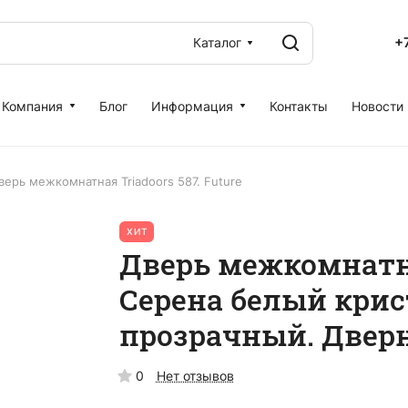
+
Каталог
Компания
Блог
Информация
Контакты
Новости
верь межкомнатная Triadoors 587. Future
ХИТ
Дверь межкомнатна
Серена белый крис
прозрачный. Дверн
0
Нет отзывов