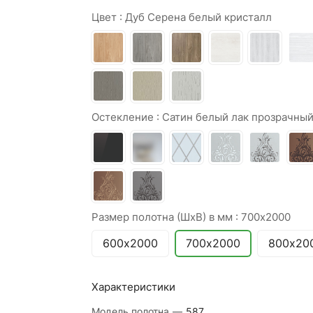
Цвет :
Дуб Серена белый кристалл
Остекление :
Сатин белый лак прозрачны
Размер полотна (ШхВ) в мм :
700х2000
600х2000
700х2000
800х20
Характеристики
Модель полотна
—
587