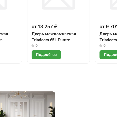
от 13 257 ₽
от 9 70
тная
Дверь межкомнатная
Дверь м
re
Triadoors 651. Future
Triadoors
0
0
Подробнее
Подро