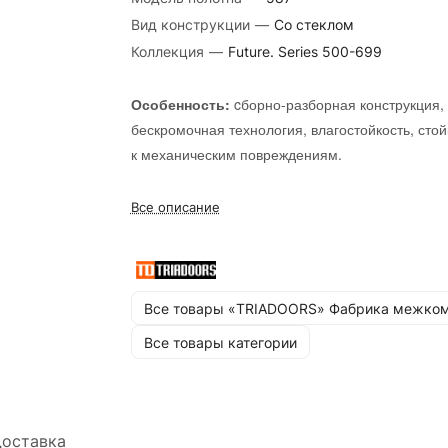
Вид конструкции
—
Со стеклом
Коллекция
—
Future. Series 500-699
Особенность:
cборно-разборная конструкция,
бескромочная технология, влагостойкость, стой
к механическим повреждениям.
Стекло:
ромб, cатин белый лак перламутр, c
Все описание
белый лак прозрачный, cатин бронза бронзо
пигмент, cатин бронза лак прозрачный, cатин
графит лак прозрачный, cтекло кристалл
Стандартные размеры:
600, 700, 800, 900х
зеркальная сетка..
мм и 550, 600х1900 мм
Все товары «TRIADOORS» Фабрика межком
Все товары категории
*Цену на размер 900*2000 уточняйте у
менеджера!
оставка