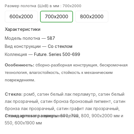
Размер полотна (ШхВ) в мм :
700х2000
600х2000
700х2000
800х2000
Характеристики
Модель полотна
—
587
Вид конструкции
—
Со стеклом
Коллекция
—
Future. Series 500-699
Особенность:
cборно-разборная конструкция, бескромочная
технология, влагостойкость, стойкость к механическим
повреждениям.
Стекло:
ромб, cатин белый лак перламутр, cатин белый
лак прозрачный, cатин бронза бронзовый пигмент, cатин
бронза лак прозрачный, cатин графит лак прозрачный,
cтекло кристалл зеркальная сетка..
Стандартные размеры:
600, 700, 800, 900х2000 мм и
550, 600х1900 мм