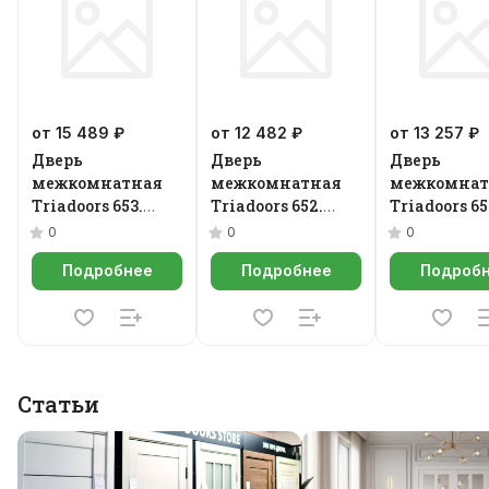
от 15 489 ₽
от 12 482 ₽
от 13 257 ₽
Дверь
Дверь
Дверь
межкомнатная
межкомнатная
межкомнат
Triadoors 653.
Triadoors 652.
Triadoors 65
Future
Future
Future
0
0
0
Подробнее
Подробнее
Подроб
Статьи