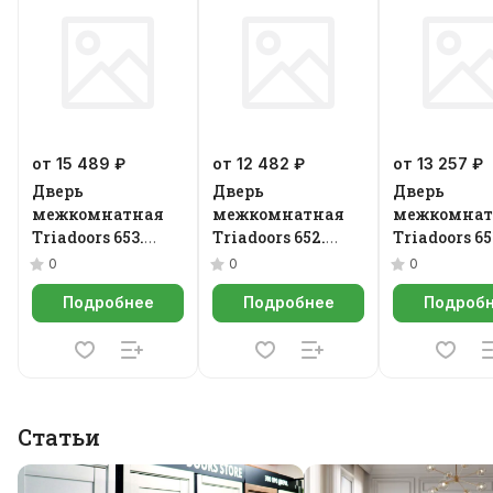
от 15 489 ₽
от 12 482 ₽
от 13 257 ₽
Дверь
Дверь
Дверь
межкомнатная
межкомнатная
межкомнат
Triadoors 653.
Triadoors 652.
Triadoors 65
Future
Future
Future
0
0
0
Подробнее
Подробнее
Подроб
Статьи