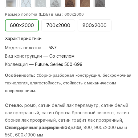
Размер полотна (ШхВ) в мм :
600х2000
600х2000
700х2000
800х2000
Характеристики
Модель полотна
—
587
Вид конструкции
—
Со стеклом
Коллекция
—
Future. Series 500-699
Особенность:
cборно-разборная конструкция, бескромочная
технология, влагостойкость, стойкость к механическим
повреждениям.
Стекло:
ромб, cатин белый лак перламутр, cатин белый
лак прозрачный, cатин бронза бронзовый пигмент, cатин
бронза лак прозрачный, cатин графит лак прозрачный,
cтекло кристалл зеркальная сетка..
Стандартные размеры:
600, 700, 800, 900х2000 мм и
550, 600х1900 мм