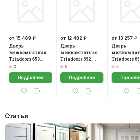
от 15 489 ₽
от 12 482 ₽
от 13 257 ₽
Дверь
Дверь
Дверь
межкомнатная
межкомнатная
межкомнат
Triadoors 653.
Triadoors 652.
Triadoors 65
Future
Future
Future
0
0
0
Подробнее
Подробнее
Подроб
Статьи