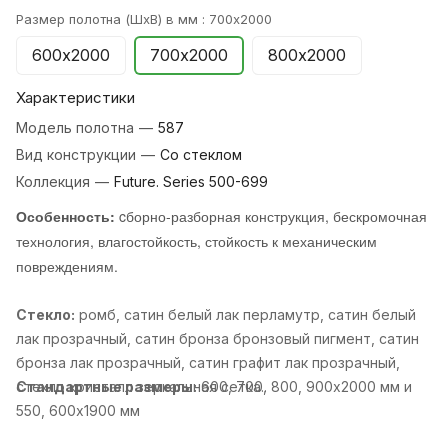
Размер полотна (ШхВ) в мм :
700х2000
600х2000
700х2000
800х2000
Характеристики
Модель полотна
—
587
Вид конструкции
—
Со стеклом
Коллекция
—
Future. Series 500-699
Особенность:
cборно-разборная конструкция, бескромочная
технология, влагостойкость, стойкость к механическим
повреждениям.
Стекло:
ромб, cатин белый лак перламутр, cатин белый
лак прозрачный, cатин бронза бронзовый пигмент, cатин
бронза лак прозрачный, cатин графит лак прозрачный,
cтекло кристалл зеркальная сетка..
Стандартные размеры:
600, 700, 800, 900х2000 мм и
550, 600х1900 мм