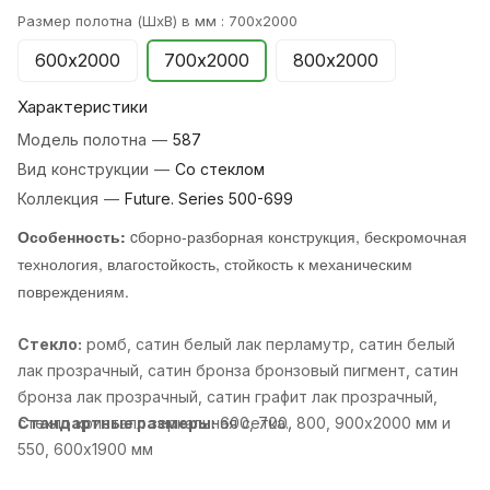
Размер полотна (ШхВ) в мм :
700х2000
600х2000
700х2000
800х2000
Характеристики
Модель полотна
—
587
Вид конструкции
—
Со стеклом
Коллекция
—
Future. Series 500-699
Особенность:
cборно-разборная конструкция, бескромочная
технология, влагостойкость, стойкость к механическим
повреждениям.
Стекло:
ромб, cатин белый лак перламутр, cатин белый
лак прозрачный, cатин бронза бронзовый пигмент, cатин
бронза лак прозрачный, cатин графит лак прозрачный,
cтекло кристалл зеркальная сетка..
Стандартные размеры:
600, 700, 800, 900х2000 мм и
550, 600х1900 мм