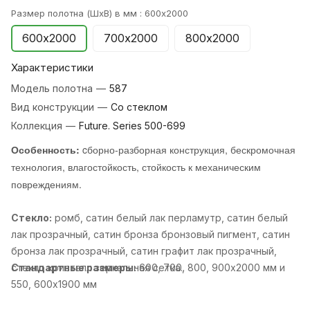
Размер полотна (ШхВ) в мм :
600х2000
600х2000
700х2000
800х2000
Характеристики
Модель полотна
—
587
Вид конструкции
—
Со стеклом
Коллекция
—
Future. Series 500-699
Особенность:
cборно-разборная конструкция, бескромочная
технология, влагостойкость, стойкость к механическим
повреждениям.
Стекло:
ромб, cатин белый лак перламутр, cатин белый
лак прозрачный, cатин бронза бронзовый пигмент, cатин
бронза лак прозрачный, cатин графит лак прозрачный,
cтекло кристалл зеркальная сетка..
Стандартные размеры:
600, 700, 800, 900х2000 мм и
550, 600х1900 мм