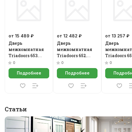
от 15 489 ₽
от 12 482 ₽
от 13 257 ₽
Дверь
Дверь
Дверь
межкомнатная
межкомнатная
межкомнат
Triadoors 653.
Triadoors 652.
Triadoors 65
Future
Future
Future
0
0
0
Подробнее
Подробнее
Подроб
Статьи