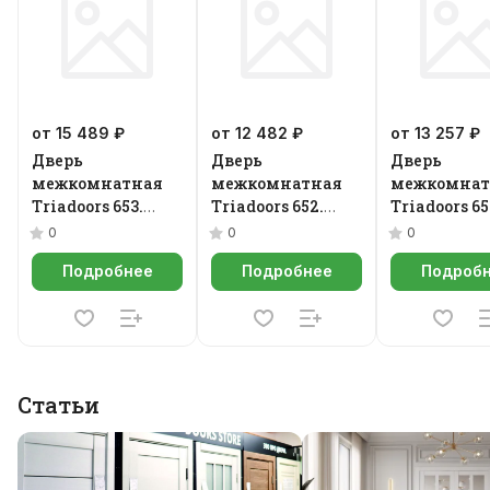
от 15 489 ₽
от 12 482 ₽
от 13 257 ₽
Дверь
Дверь
Дверь
межкомнатная
межкомнатная
межкомнат
Triadoors 653.
Triadoors 652.
Triadoors 65
Future
Future
Future
0
0
0
Подробнее
Подробнее
Подроб
Статьи