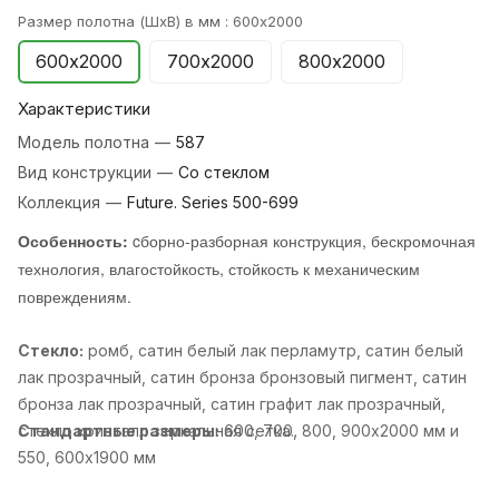
Размер полотна (ШхВ) в мм :
600х2000
600х2000
700х2000
800х2000
Характеристики
Модель полотна
—
587
Вид конструкции
—
Со стеклом
Коллекция
—
Future. Series 500-699
Особенность:
cборно-разборная конструкция, бескромочная
технология, влагостойкость, стойкость к механическим
повреждениям.
Стекло:
ромб, cатин белый лак перламутр, cатин белый
лак прозрачный, cатин бронза бронзовый пигмент, cатин
бронза лак прозрачный, cатин графит лак прозрачный,
cтекло кристалл зеркальная сетка..
Стандартные размеры:
600, 700, 800, 900х2000 мм и
550, 600х1900 мм