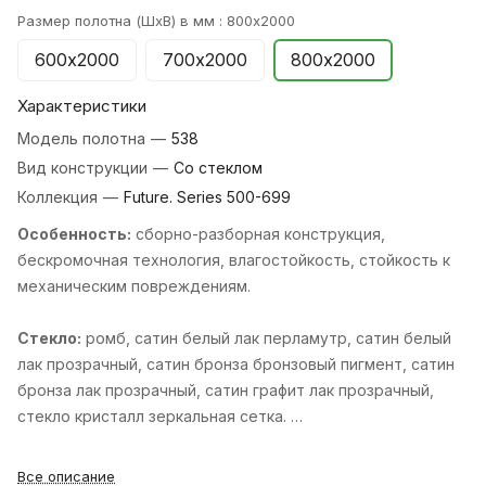
Размер полотна (ШхВ) в мм :
800х2000
600х2000
700х2000
800х2000
Характеристики
Модель полотна
—
538
Вид конструкции
—
Со стеклом
Коллекция
—
Future. Series 500-699
Особенность:
cборно-разборная конструкция,
бескромочная технология, влагостойкость, стойкость к
механическим повреждениям.
Стекло:
ромб, cатин белый лак перламутр, cатин белый
лак прозрачный, cатин бронза бронзовый пигмент, cатин
бронза лак прозрачный, cатин графит лак прозрачный,
cтекло кристалл зеркальная сетка.
Стандартные размеры:
600, 700, 800, 900х2000 мм и
Все описание