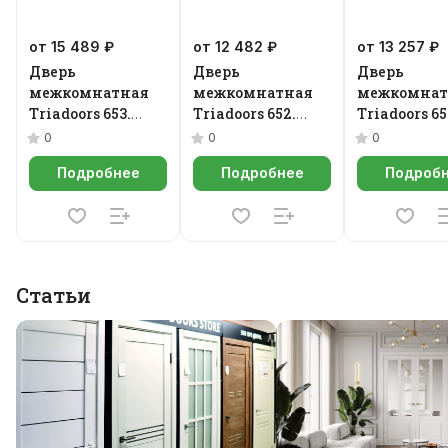
от 15 489 ₽
от 12 482 ₽
от 13 257 ₽
Дверь
Дверь
Дверь
межкомнатная
межкомнатная
межкомнат
Triadoors 653.
Triadoors 652.
Triadoors 65
Future
Future
Future
0
0
0
Подробнее
Подробнее
Подроб
Статьи