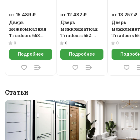
от 15 489 ₽
от 12 482 ₽
от 13 257 ₽
Дверь
Дверь
Дверь
межкомнатная
межкомнатная
межкомнат
Triadoors 653.
Triadoors 652.
Triadoors 65
Future
Future
Future
0
0
0
Подробнее
Подробнее
Подроб
Статьи