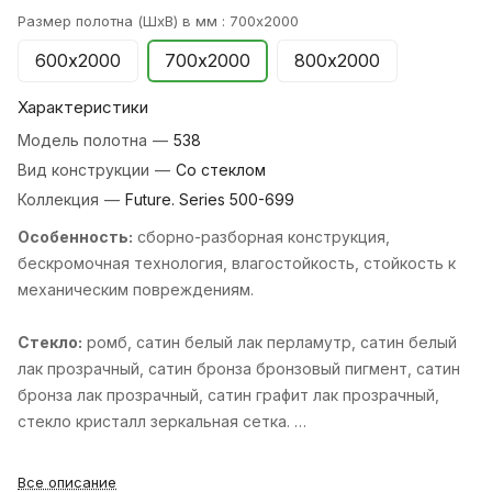
Размер полотна (ШхВ) в мм :
700х2000
600х2000
700х2000
800х2000
Характеристики
Модель полотна
—
538
Вид конструкции
—
Со стеклом
Коллекция
—
Future. Series 500-699
Особенность:
cборно-разборная конструкция,
бескромочная технология, влагостойкость, стойкость к
механическим повреждениям.
Стекло:
ромб, cатин белый лак перламутр, cатин белый
лак прозрачный, cатин бронза бронзовый пигмент, cатин
бронза лак прозрачный, cатин графит лак прозрачный,
cтекло кристалл зеркальная сетка.
Стандартные размеры:
600, 700, 800, 900х2000 мм и
Все описание