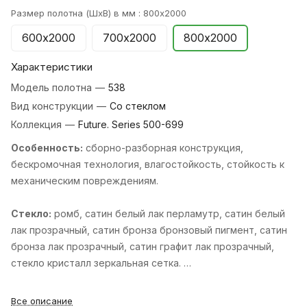
Размер полотна (ШхВ) в мм :
800х2000
600х2000
700х2000
800х2000
Характеристики
Модель полотна
—
538
Вид конструкции
—
Со стеклом
Коллекция
—
Future. Series 500-699
Особенность:
cборно-разборная конструкция,
бескромочная технология, влагостойкость, стойкость к
механическим повреждениям.
Стекло:
ромб, cатин белый лак перламутр, cатин белый
лак прозрачный, cатин бронза бронзовый пигмент, cатин
бронза лак прозрачный, cатин графит лак прозрачный,
cтекло кристалл зеркальная сетка.
Стандартные размеры:
600, 700, 800, 900х2000 мм и
Все описание