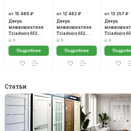
от 15 489 ₽
от 12 482 ₽
от 13 257 ₽
Дверь
Дверь
Дверь
межкомнатная
межкомнатная
межкомнат
Triadoors 653.
Triadoors 652.
Triadoors 65
Future
Future
Future
0
0
0
Подробнее
Подробнее
Подроб
Статьи