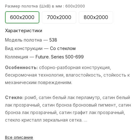
Размер полотна (ШхВ) в мм :
600х2000
600х2000
700х2000
800х2000
Характеристики
Модель полотна
—
538
Вид конструкции
—
Со стеклом
Коллекция
—
Future. Series 500-699
Особенность:
cборно-разборная конструкция,
бескромочная технология, влагостойкость, стойкость к
механическим повреждениям.
Стекло:
ромб, cатин белый лак перламутр, cатин белый
лак прозрачный, cатин бронза бронзовый пигмент, cатин
бронза лак прозрачный, cатин графит лак прозрачный,
cтекло кристалл зеркальная сетка.
Стандартные размеры:
600, 700, 800, 900х2000 мм и
Все описание