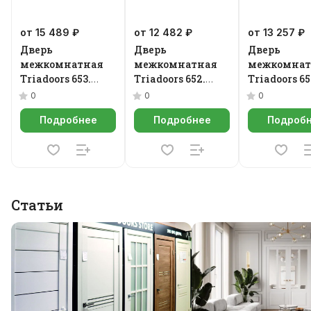
от 15 489 ₽
от 12 482 ₽
от 13 257 ₽
Дверь
Дверь
Дверь
межкомнатная
межкомнатная
межкомнат
Triadoors 653.
Triadoors 652.
Triadoors 65
Future
Future
Future
0
0
0
Подробнее
Подробнее
Подроб
Статьи