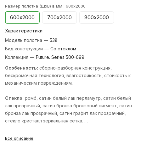
Размер полотна (ШхВ) в мм :
600х2000
600х2000
700х2000
800х2000
Характеристики
Модель полотна
—
538
Вид конструкции
—
Со стеклом
Коллекция
—
Future. Series 500-699
Особенность:
cборно-разборная конструкция,
бескромочная технология, влагостойкость, стойкость к
механическим повреждениям.
Стекло:
ромб, cатин белый лак перламутр, cатин белый
лак прозрачный, cатин бронза бронзовый пигмент, cатин
бронза лак прозрачный, cатин графит лак прозрачный,
cтекло кристалл зеркальная сетка.
Стандартные размеры:
600, 700, 800, 900х2000 мм и
Все описание