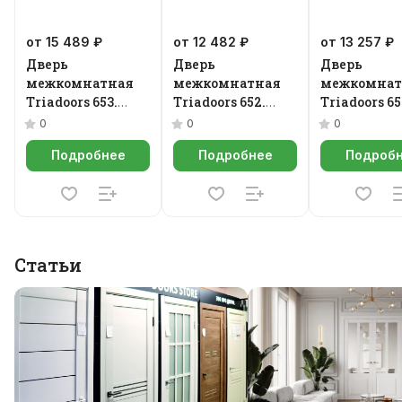
от 15 489 ₽
от 12 482 ₽
от 13 257 ₽
Дверь
Дверь
Дверь
межкомнатная
межкомнатная
межкомнат
Triadoors 653.
Triadoors 652.
Triadoors 65
Future
Future
Future
0
0
0
Подробнее
Подробнее
Подроб
Статьи