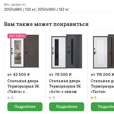
Вес двери кг.
2050х880 / 130 кг; 2050х960 / 142 кг
Вам также может понравиться
ВЫГОДНО
от 42 500 ₽
от 76 500 ₽
от 116 000 
Стальная дверь
Стальная дверь
Стальная д
Терморазрыв 3К
Терморазрыв 3К
Терморазры
«Тайга» с
«Arte» с окном
«Tartos»
зеркалом
0
0
5
Подробнее
Подробнее
Подроб