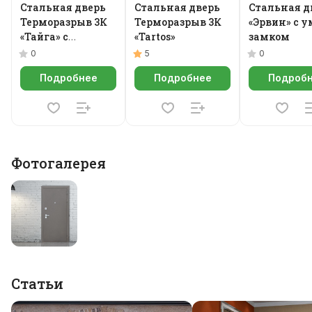
Стальная дверь
Стальная дверь
Стальная д
Терморазрыв 3К
Терморазрыв 3К
«Эрвин» с 
«Тайга» с
«Tartos»
замком
зеркалом
0
5
0
Подробнее
Подробнее
Подроб
Фотогалерея
Статьи