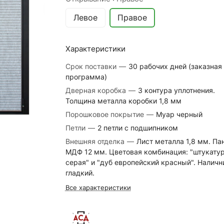
Левое
Правое
Характеристики
Срок поставки
—
30 рабочих дней (заказная
программа)
Дверная коробка
—
3 контура уплотнения.
Толщина металла коробки 1,8 мм
Порошковое покрытие
—
Муар черный
Петли
—
2 петли с подшипником
Внешняя отделка
—
Лист металла 1,8 мм. Па
МДФ 12 мм. Цветовая комбинация: "штукату
серая" и "дуб европейский красный". Наличн
гладкий.
Все характеристики