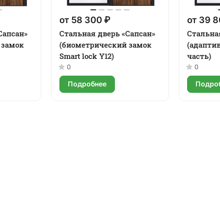
от 58 300 ₽
от 39 8
Сапсан»
Стальная дверь «Сапсан»
Стальна
 замок
(биометрический замок
(адапти
Smart lock Y12)
часть)
0
0
Подробнее
Подро