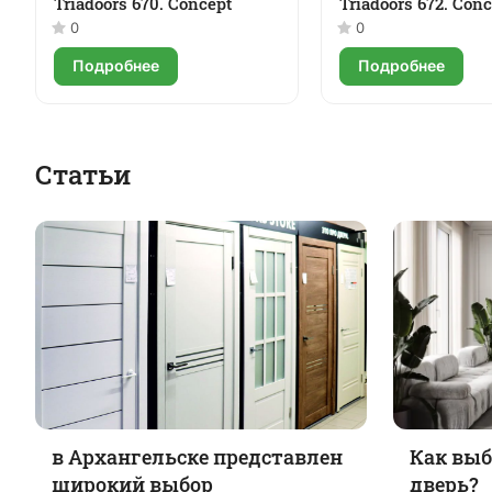
Triadoors 670. Concept
Triadoors 672. Con
0
0
Подробнее
Подробнее
Статьи
в Архангельске представлен
Как вы
широкий выбор
дверь?