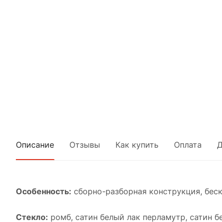
Описание
Отзывы
Как купить
Оплата
Д
Особенность:
cборно-разборная конструкция, бес
Стекло:
ромб, cатин белый лак перламутр, cатин б