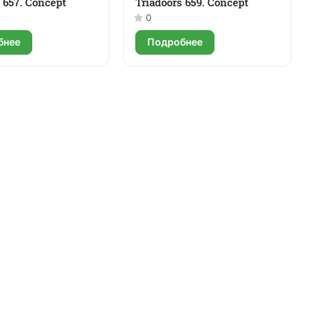
 657. Concept
Triadoors 659. Concept
0
бнее
Подробнее