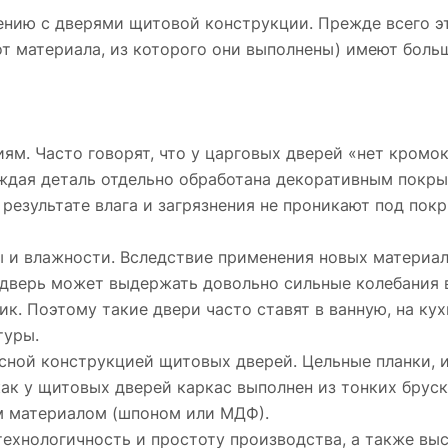
нию с дверями щитовой конструкции. Прежде всего эт
от материала, из которого они выполнены) имеют бол
м. Часто говорят, что у царговых дверей «нет кромок»
аждая деталь отдельно обработана декоративным покры
 результате влага и загрязнения не проникают под пок
 и влажности. Вследствие применения новых материало
 дверь может выдержать довольно сильные колебания 
ик. Поэтому такие двери часто ставят в ванную, на ку
туры.
сной конструкцией щитовых дверей. Цельные планки, и
как у щитовых дверей каркас выполнен из тонких бруск
м материалом (шпоном или МДФ).
технологичность и простоту производства, а также в