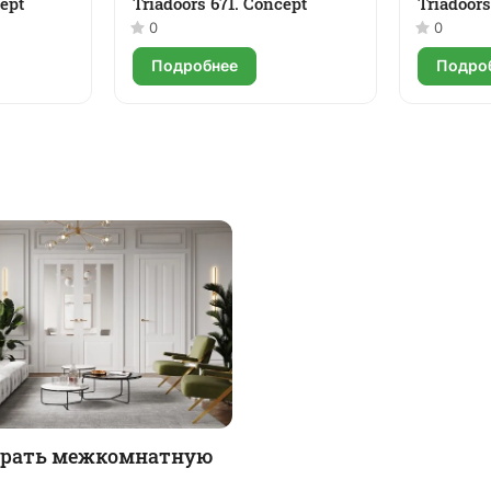
cept
Triadoors 671. Concept
Triadoors
0
0
Подробнее
Подро
брать межкомнатную