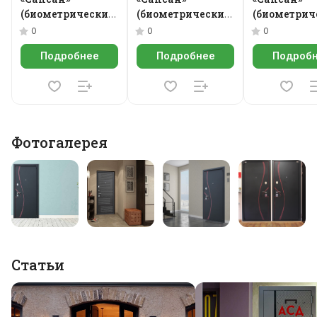
(биометрический
(биометрический
(биометрич
замок Smart lock
замок Smart lock
замок Smart
0
0
0
Y23)
К06)
Y12)
Подробнее
Подробнее
Подроб
Фотогалерея
Статьи