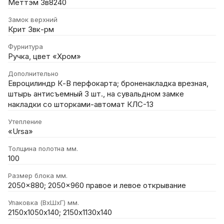
Меттэм 3в8240
Замок верхний
Крит 3вк-рм
Фурнитура
Ручка, цвет «Хром»
Дополнительно
Евроцилиндр К-В перфокарта; броненакладка врезная,
штырь антисъемный 3 шт., на сувальдном замке
накладки со шторками-автомат КЛС-13
Утепление
«Ursa»
Толщина полотна мм.
100
Размер блока мм.
2050x880; 2050x960 правое и левое открывание
Упаковка (ВхШхГ) мм.
2150х1050х140; 2150х1130х140