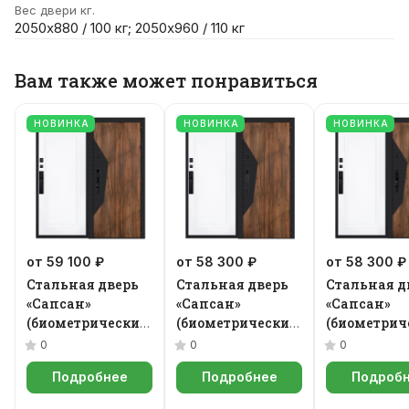
Вес двери кг.
2050х880 / 100 кг; 2050х960 / 110 кг
Вам также может понравиться
НОВИНКА
НОВИНКА
НОВИНКА
от 59 100 ₽
от 58 300 ₽
от 58 300 ₽
Стальная дверь
Стальная дверь
Стальная д
«Сапсан»
«Сапсан»
«Сапсан»
(биометрический
(биометрический
(биометрич
замок Smart lock
замок Smart lock
замок Smart
0
0
0
Y23)
К06)
Y12)
Подробнее
Подробнее
Подроб