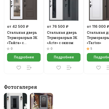
от 42 500 ₽
от 76 500 ₽
от 116 000 
Стальная дверь
Стальная дверь
Стальная д
Терморазрыв 3К
Терморазрыв 3К
Терморазры
«Тайга» с
«Arte» с окном
«Tartos»
зеркалом
0
0
5
Подробнее
Подробнее
Подроб
Фотогалерея