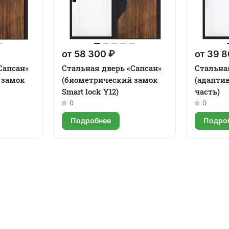
от 58 300 ₽
от 39 8
Сапсан»
Стальная дверь «Сапсан»
Стальна
 замок
(биометрический замок
(адапти
Smart lock Y12)
часть)
0
0
Подробнее
Подро