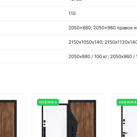
110
2050x880; 2050x960 правое и
2150х1050х140; 2150х1130х14
2050х880 / 100 кг; 2050х960 / 
НОВИНКА
НОВИНКА