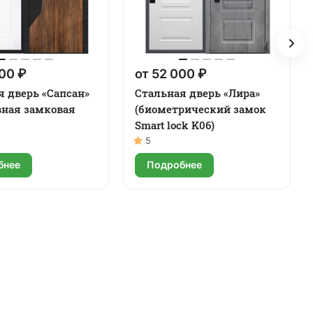
00 ₽
от 52 000 ₽
я дверь «Сапсан»
Стальная дверь «Лира»
вная замковая
(биометрический замок
Smart lock K06)
5
бнее
Подробнее