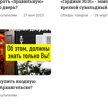
рать «правильную»
«Гардиан 30.01» - зам
 дверь?
врезной сувальдный
/
/
купателям
27 мая 2023
Обзоры товаров
28 март
купить входную
 Архангельске?
купателям