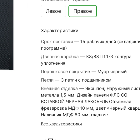
Левое
Правое
Характеристики
Срок поставки
—
15 рабочих дней (складска
программа)
Дверная коробка
—
К8/88 П1.1-3 контура
уплотнения
Порошковое покрытие
—
Муар черный
Петли
—
3 петли с подшипником
Внешняя отделка
—
Экошпон; Наружный лис
металла 1,5 мм. Дизайн панели ФЛС СО
ВСТАВКОЙ ЧЕРНАЯ ЛАКОБЕЛЬ Объемная
фрезеровка МДФ 10 мм, цвет «Черный кварц
Наличник МДФ 80 мм, гладкие
Все характеристики