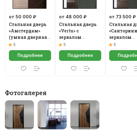
от 50 000 ₽
от 48 000 ₽
от 73 500 ₽
Стальная дверь
Стальная дверь
Стальная д
«Амстердам»
«Vertu» с
«Санторини
(умная дверная
зеркалом
зеркалом
ручка).
(адаптивная
(биометрич
5
5
5
замковая часть).
замок Smart
Подробнее
Подробнее
Подроб
DZ 888)
Фотогалерея