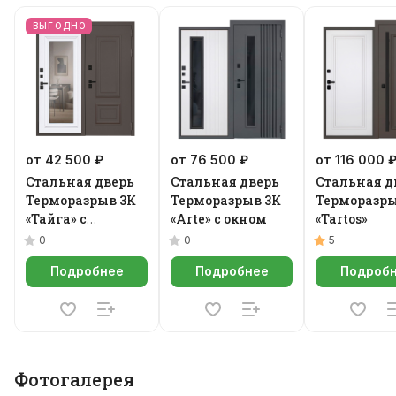
ВЫГОДНО
от 42 500 ₽
от 76 500 ₽
от 116 000 
Стальная дверь
Стальная дверь
Стальная д
Терморазрыв 3К
Терморазрыв 3К
Терморазры
«Тайга» с
«Arte» с окном
«Tartos»
зеркалом
0
0
5
Подробнее
Подробнее
Подроб
Фотогалерея