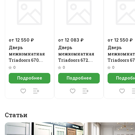
от 12 550 ₽
от 12 083 ₽
от 12 550 ₽
Дверь
Дверь
Дверь
межкомнатная
межкомнатная
межкомнат
Triadoors 670.
Triadoors 672.
Triadoors 67
Concept
Concept
Concept
0
0
0
Подробнее
Подробнее
Подроб
Статьи